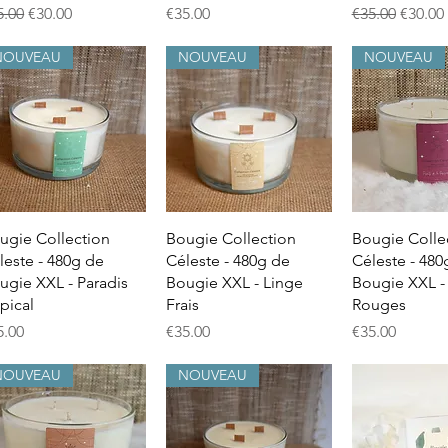
gular Price
Sale Price
Price
Regular Price
Sale Pr
5.00
€30.00
€35.00
€35.00
€30.00
NOUVEAU
NOUVEAU
NOUVEAU
Quick View
Quick View
Quick 
ugie Collection
Bougie Collection
Bougie Colle
leste - 480g de
Céleste - 480g de
Céleste - 480
ugie XXL - Paradis
Bougie XXL - Linge
Bougie XXL - 
opical
Frais
Rouges
ice
Price
Price
5.00
€35.00
€35.00
NOUVEAU
NOUVEAU