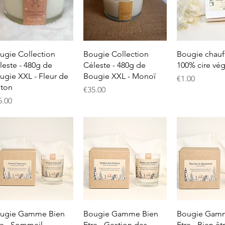
Quick View
Quick View
Quick 
ugie Collection
Bougie Collection
Bougie chauff
leste - 480g de
Céleste - 480g de
100% cire vég
ugie XXL - Fleur de
Bougie XXL - Monoï
Price
€1.00
ton
Price
€35.00
ice
5.00
Quick View
Quick View
Quick 
ugie Gamme Bien
Bougie Gamme Bien
Bougie Gam
re - Sommeil
Etre - Gestion des
Etre - Bien êt