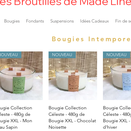
es Broutilles de Made'Lin
Bougies
Fondants
Suspensions
Idées Cadeaux
Fin de s
Bougies Intempore
NOUVEAU
NOUVEAU
NOUVEAU
Quick View
Quick View
Quick 
ugie Collection
Bougie Collection
Bougie Colle
leste - 480g de
Céleste - 480g de
Céleste - 480
ugie XXL - Mon
Bougie XXL - Chocolat
Bougie XXL -
au Sapin
Noisette
d'hiver