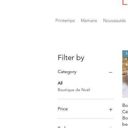
L
Printemps
Mamans
Nouveautés
Filter by
Category
All
Boutique de Noël
Bo
Price
Cé
Bo
be
€1
€35