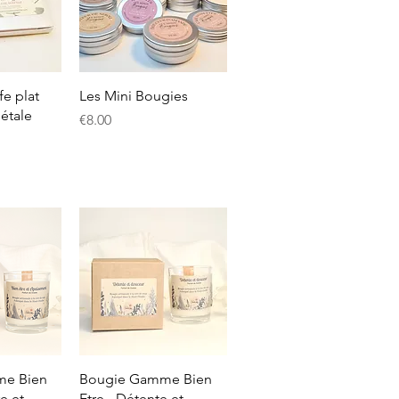
View
Quick View
e plat
Les Mini Bougies
étale
Price
€8.00
View
Quick View
me Bien
Bougie Gamme Bien
re et
Etre - Détente et