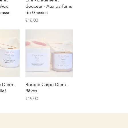
 Aux
douceur - Aux parfums
rasse
de Grasses
Price
€16.00
View
Quick View
 Diem -
Bougie Carpe Diem -
le!
Rêves!
Price
€19.00