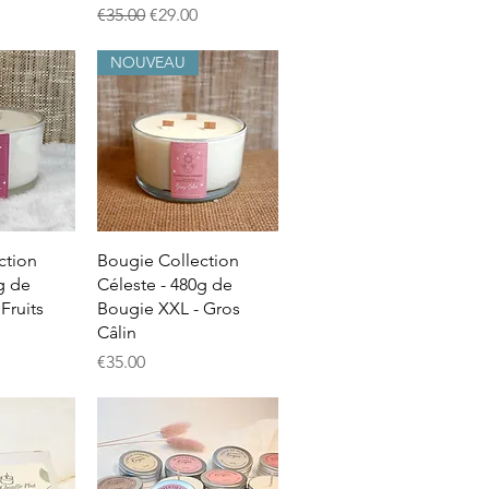
ice
Regular Price
Sale Price
€35.00
€29.00
NOUVEAU
View
Quick View
ction
Bougie Collection
g de
Céleste - 480g de
Fruits
Bougie XXL - Gros
Câlin
Price
€35.00