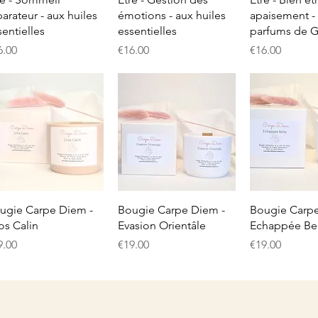
parateur - aux huiles
émotions - aux huiles
apaisement -
sentielles
essentielles
parfums de G
ice
Price
Price
6.00
€16.00
€16.00
Quick View
Quick View
Quick 
ugie Carpe Diem -
Bougie Carpe Diem -
Bougie Carpe
os Calin
Evasion Orientâle
Echappée Bel
ice
Price
Price
9.00
€19.00
€19.00