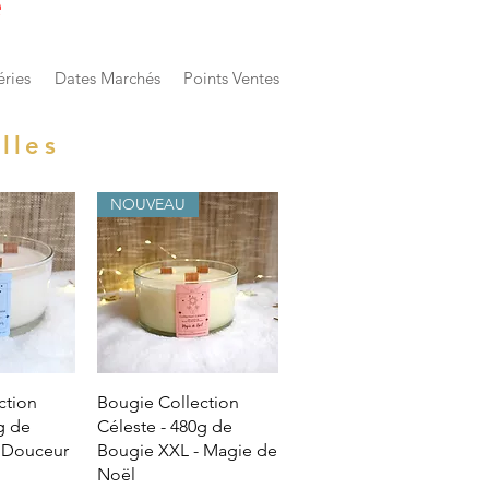
e
éries
Dates Marchés
Points Ventes
lles
NOUVEAU
View
Quick View
ction
Bougie Collection
g de
Céleste - 480g de
 Douceur
Bougie XXL - Magie de
Noël