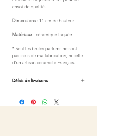
envoi de qualité.
Dimensions
: 11 cm de hauteur
Matériaux
: céramique laquée
* Seul les brûles parfums ne sont
pas issus de ma fabrication, ni celle
d'un artisan céramiste Français.
Délais de livraisons
Expédition sous 2 à 5 jours ouvrés (à
réception au règlement).
En période de Noël, fête des mères,
et fin d'année scolaire, veuillez vous
référez au bandeau en haut du site. Il
indiquera le délai de confection du
moment.