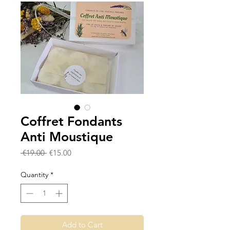
Coffret Fondants
Anti Moustique
Regular
Sale
 €19.00 
€15.00
Price
Price
Quantity
*
Add to Cart